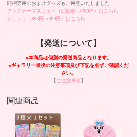
同梱専用のおまけグッズもご用意いたしました
3
ファスナーマスコット（1,210円→700円）はこちら
種
シュシュ（858円→300円）はこちら
×2
セ
ッ
【発送について】
ト
（送
料
※本商品は個別の発送商品となります。
込）
※ギャラリー最後の注意事項及び下記を必ずご確認くだ
個
さい。
【
ご注意事項
】
関連商品