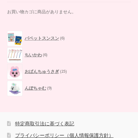
お買い物カゴに商品がありません。
6
パペットスンスン
6
個
の
6
商
ちいかわ
6
個
品
の
25
商
おぱんちゅうさぎ
25
個
品
の
9
商
んぽちゃむ
9
個
品
の
商
品
特定商取引法に基づく表記
プライバシーポリシー（個人情報保護方針）