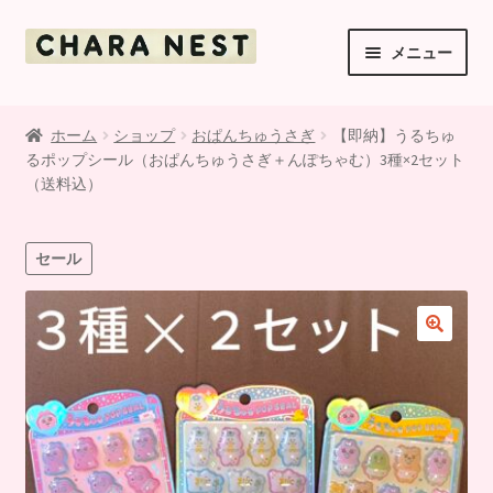
ナ
コ
メニュー
ビ
ン
ゲ
テ
ご利用案内
ー
ン
ホーム
ショップ
おぱんちゅうさぎ
【即納】うるちゅ
シ
ツ
るポップシール（おぱんちゅうさぎ＋んぽちゃむ）3種×2セット
ショップ
ョ
へ
（送料込）
ン
ス
マイアカウント
へ
キ
セール
ス
ッ
お支払・送料・返品について
キ
プ
ッ
お知らせ
プ
利用規約
お問い合わせ