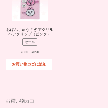
おぱんちゅうさぎ アクリル
ヘアクリップ（ピンク）
セール
元
現
¥
880
¥
850
の
在
価
の
お買い物カゴに追加
格
価
は
格
¥880
は
で
¥850
し
で
た。
す。
お買い物カゴ