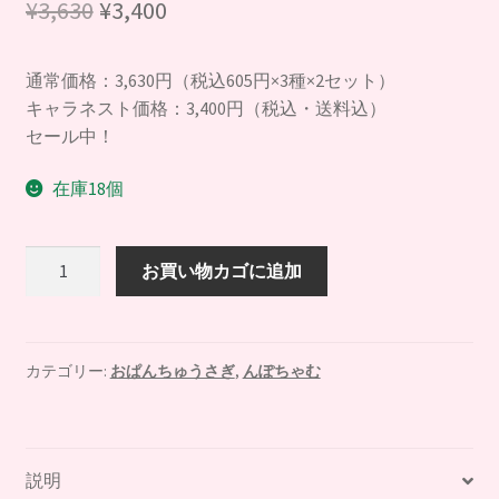
元
現
¥
3,630
¥
3,400
の
在
通常価格：3,630円（税込605円×3種×2セット）
価
の
キャラネスト価格：3,400円（税込・送料込）
格
価
セール中！
は
格
在庫18個
¥3,630
は
で
¥3,400
【即
お買い物カゴに追加
し
で
納】
う
た。
す。
る
ち
カテゴリー:
おぱんちゅうさぎ
,
んぽちゃむ
ゅ
る
ポ
説明
ッ