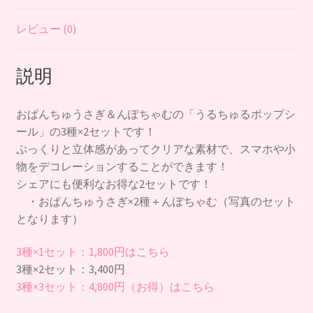
プ
シ
レビュー (0)
ー
ル
説明
（お
ぱ
ん
おぱんちゅうさぎ＆んぽちゃむの「うるちゅるポップシ
ち
ール」の3種×2セットです！
ゅ
ぷっくりと立体感があってクリアな素材で、スマホや小
う
物をデコレーションすることができます！
さ
シェアにも便利なお得な2セットです！
ぎ
・おぱんちゅうさぎ×2種＋んぽちゃむ（写真のセット
＋
となります）
ん
ぽ
3種×1セット：1,800円はこちら
ち
3種×2セット：3,400円
ゃ
3種×3セット：4,800円（お得）はこちら
む）