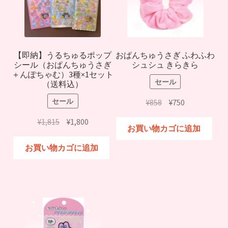
【即納】うるちゅるポップ
おぱんちゅうさぎ ふわふわ
シール（おぱんちゅうさぎ
シュシュ きらきら
＋んぽちゃむ）3種×1セット
セール
（送料込）
セール
元
現
¥
858
¥
750
の
在
元
現
¥
1,815
¥
1,800
価
の
お買い物カゴに追加
の
在
格
価
価
の
お買い物カゴに追加
は
格
格
価
¥858
は
は
格
で
¥750
¥1,815
は
し
で
で
¥1,800
た。
す。
し
で
た。
す。