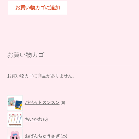
価
の
お買い物カゴに追加
格
価
は
格
¥7,260
は
で
¥6,300
し
で
た。
す。
お買い物カゴ
お買い物カゴに商品がありません。
6
パペットスンスン
6
個
の
6
商
ちいかわ
6
個
品
の
25
商
おぱんちゅうさぎ
25
個