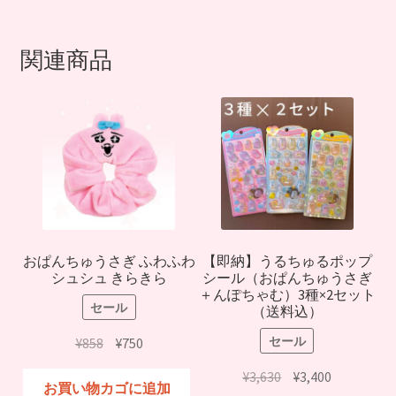
は
格
¥1,716
は
で
¥1,400
関連商品
し
で
た。
す。
おぱんちゅうさぎ ふわふわ
【即納】うるちゅるポップ
シュシュ きらきら
シール（おぱんちゅうさぎ
＋んぽちゃむ）3種×2セット
セール
（送料込）
セール
元
現
¥
858
¥
750
の
在
元
現
¥
3,630
¥
3,400
価
の
お買い物カゴに追加