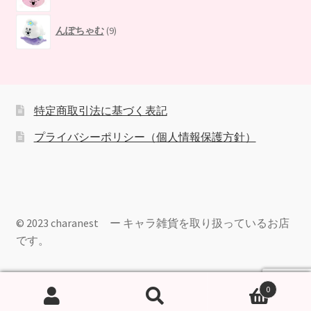
品
の
9
商
んぽちゃむ
9
個
品
の
商
品
特定商取引法に基づく表記
プライバシーポリシー（個人情報保護方針）
© 2023 charanest ー キャラ雑貨を取り扱っているお店
です。
0
検
検