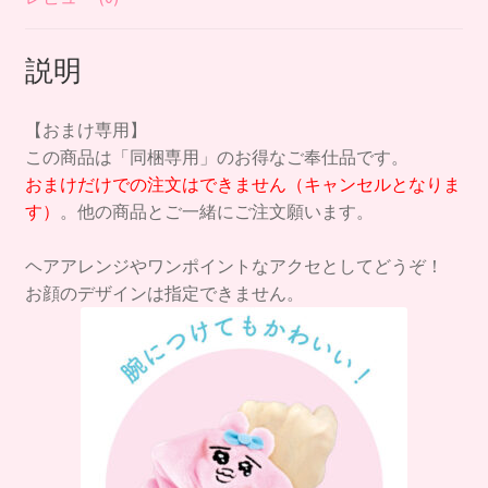
ぎ
ふ
説明
わ
ふ
わ
【おまけ専用】
シ
この商品は「同梱専用」のお得なご奉仕品です。
ュ
おまけだけでの注文はできません（キャンセルとなりま
シ
す）
。他の商品とご一緒にご注文願います。
ュ
個
ヘアアレンジやワンポイントなアクセとしてどうぞ！
お顔のデザインは指定できません。