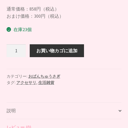
の
在
通常価格：858円（税込）
価
の
おまけ価格：300円（税込）
格
価
在庫23個
は
格
¥858
は
【お
お買い物カゴに追加
で
¥300
ま
し
で
け
専
た。
す。
用】
カテゴリー:
おぱんちゅうさぎ
タグ:
アクセサリ
,
生活雑貨
お
ぱ
ん
ち
説明
ゅ
う
さ
レビュー (0)