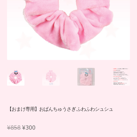
【おまけ専用】おぱんちゅうさぎ ふわふわシュシュ
元
現
¥
858
¥
300