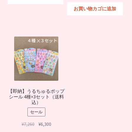
の
在
格
価
価
の
お買い物カゴに追加
は
格
格
価
¥858
は
は
格
で
¥750
¥3,630
は
し
で
で
¥3,400
た。
す。
し
で
た。
す。
【即納】うるちゅるポップ
シール 4種×3セット（送料
込）
セール
元
現
¥
7,260
¥
6,300
の
在