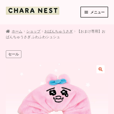
ナ
コ
メニュー
ビ
ン
ゲ
テ
ご利用案内
ー
ン
ホーム
ショップ
おぱんちゅうさぎ
【おまけ専用】お
シ
ツ
ぱんちゅうさぎ ふわふわシュシュ
ショップ
ョ
へ
ン
ス
マイアカウント
へ
キ
セール
ス
ッ
お支払・送料・返品について
キ
プ
ッ
お知らせ
プ
利用規約
お問い合わせ