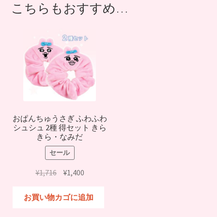
こちらもおすすめ…
おぱんちゅうさぎ ふわふわ
シュシュ 2種 得セット きら
きら・なみだ
セール
元
現
¥
1,716
¥
1,400
の
在
価
の
お買い物カゴに追加
格
価