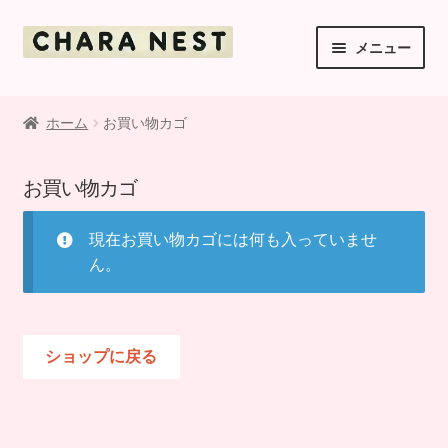
ナ
コ
メニュー
ビ
ン
ゲ
テ
ご利用案内
ー
ン
ホーム
お買い物カゴ
シ
ツ
ショップ
ョ
へ
お買い物カゴ
ン
ス
マイアカウント
へ
キ
ス
ッ
現在お買い物カゴには何も入っていませ
お支払・送料・返品について
キ
プ
ん。
ッ
お知らせ
プ
ショップに戻る
利用規約
お問い合わせ