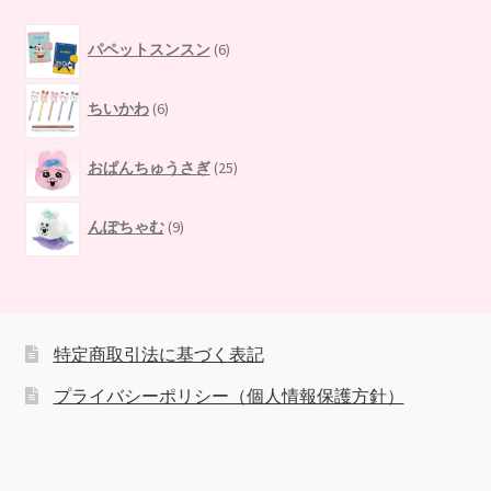
6
パペットスンスン
6
個
の
6
商
ちいかわ
6
個
品
の
25
商
おぱんちゅうさぎ
25
個
品
の
9
商
んぽちゃむ
9
個
品
の
商
品
特定商取引法に基づく表記
プライバシーポリシー（個人情報保護方針）