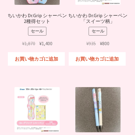
ちいかわ Dr.Grip シャーペン
ちいかわ Dr.Grip シャーペン
2種得セット
「スイーツ柄」
セール
セール
元
現
元
現
¥
1,870
¥
1,400
¥
935
¥
800
の
在
の
在
価
の
価
の
お買い物カゴに追加
お買い物カゴに追加
格
価
格
価
は
格
は
格
¥1,870
は
¥935
は
で
¥1,400
で
¥800
し
で
し
で
た。
す。
た。
す。