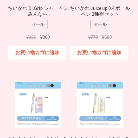
ちいかわ Dr.Grip シャーペン
ちいかわ Juice up 0.4 ボール
「みんな柄」
ペン 2種得セット
セール
セール
元
現
元
現
¥
935
¥
800
¥
770
¥
600
の
在
の
在
価
の
価
の
お買い物カゴに追加
お買い物カゴに追加
格
価
格
価
は
格
は
格
¥935
は
¥770
は
で
¥800
で
¥600
し
で
し
で
た。
す。
た。
す。