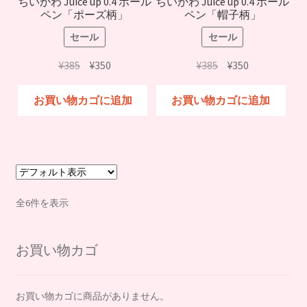
ちいかわ Juice up 0.4 ボール
ちいかわ Juice up 0.4 ボール
ペン「ポーズ柄」
ペン「帽子柄」
セール
セール
元
現
元
現
¥
385
¥
350
¥
385
¥
350
の
在
の
在
価
の
価
の
お買い物カゴに追加
お買い物カゴに追加
格
価
格
価
は
格
は
格
¥385
は
¥385
は
で
¥350
で
¥350
し
で
し
で
た。
す。
た。
す。
全6件を表示
お買い物カゴ
お買い物カゴに商品がありません。