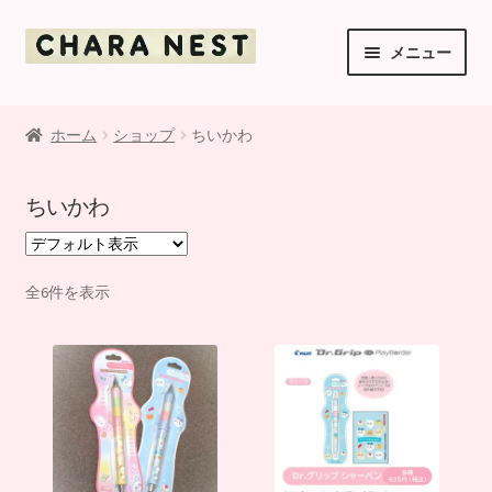
ナ
コ
メニュー
ビ
ン
ゲ
テ
ご利用案内
ー
ン
ホーム
ショップ
ちいかわ
シ
ツ
ショップ
ョ
へ
ちいかわ
ン
ス
マイアカウント
へ
キ
ス
ッ
お支払・送料・返品について
キ
プ
全6件を表示
ッ
お知らせ
プ
利用規約
お問い合わせ