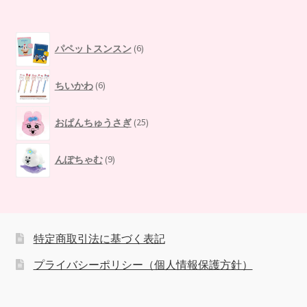
6
パペットスンスン
6
個
の
6
商
ちいかわ
6
個
品
の
25
商
おぱんちゅうさぎ
25
個
品
の
9
商
んぽちゃむ
9
個
品
の
商
品
特定商取引法に基づく表記
プライバシーポリシー（個人情報保護方針）