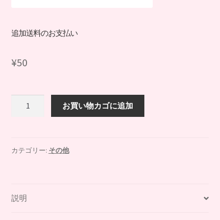
追加送料のお支払い
¥
50
追
お買い物カゴに追加
加
送
料
の
カテゴリー:
その他
お
支
払
説明
い
個