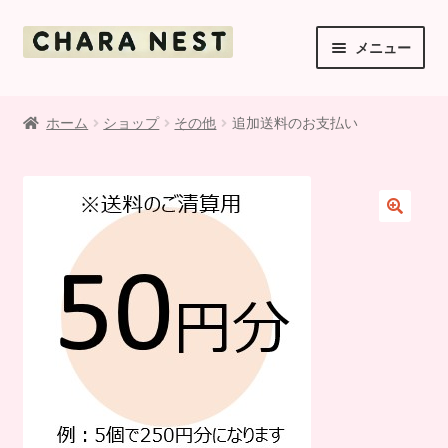
ナ
コ
メニュー
ビ
ン
ゲ
テ
ご利用案内
ー
ン
ホーム
ショップ
その他
追加送料のお支払い
シ
ツ
ショップ
ョ
へ
ン
ス
マイアカウント
へ
キ
ス
ッ
お支払・送料・返品について
キ
プ
ッ
お知らせ
プ
利用規約
お問い合わせ