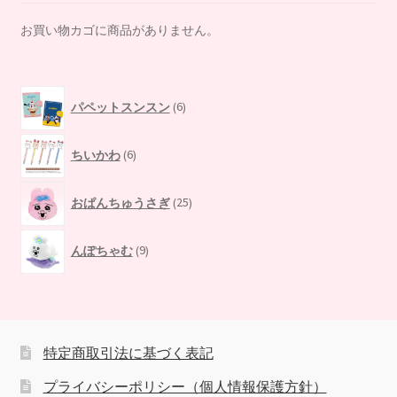
お買い物カゴに商品がありません。
6
パペットスンスン
6
個
の
6
商
ちいかわ
6
個
品
の
25
商
おぱんちゅうさぎ
25
個
品
の
9
商
んぽちゃむ
9
個
品
の
商
品
特定商取引法に基づく表記
プライバシーポリシー（個人情報保護方針）