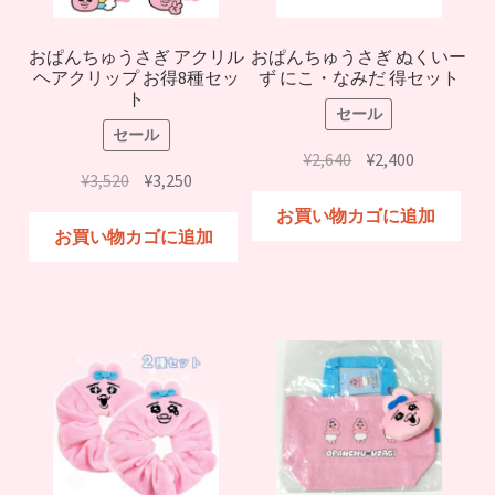
おぱんちゅうさぎ アクリル
おぱんちゅうさぎ ぬくいー
ヘアクリップ お得8種セッ
ず にこ・なみだ 得セット
ト
セール
セール
元
現
¥
2,640
¥
2,400
元
現
¥
3,520
¥
3,250
の
在
の
在
価
の
お買い物カゴに追加
価
の
お買い物カゴに追加
格
価
格
価
は
格
は
格
¥2,640
は
¥3,520
は
で
¥2,400
で
¥3,250
し
で
し
で
た。
す。
た。
す。