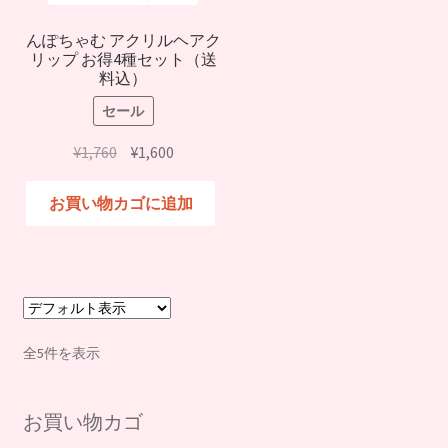
んぽちゃむ アクリルヘアク
リップ お得4種セット（送
料込）
セール
元
現
¥
1,760
¥
1,600
の
在
価
の
お買い物カゴに追加
格
価
は
格
¥1,760
は
で
¥1,600
し
で
た。
す。
全5件を表示
お買い物カゴ