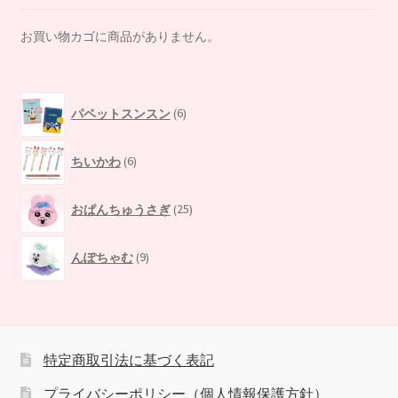
お買い物カゴに商品がありません。
6
パペットスンスン
6
個
の
6
商
ちいかわ
6
個
品
の
25
商
おぱんちゅうさぎ
25
個
品
の
9
商
んぽちゃむ
9
個
品
の
商
品
特定商取引法に基づく表記
プライバシーポリシー（個人情報保護方針）