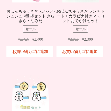
おぱんちゅうさぎ ふわふわ
おぱんちゅうさぎ ランチト
シュシュ 2種 得セット きら
ート＋カラビナ付きマスコ
きら・なみだ
ット おでかけセット
セール
セール
元
現
元
現
¥
1,716
¥
1,400
¥
2,915
¥
2,300
の
在
の
在
価
の
価
の
お買い物カゴに追加
お買い物カゴに追加
格
価
格
価
は
格
は
格
¥1,716
は
¥2,915
は
で
¥1,400
で
¥2,300
し
で
し
で
た。
す。
た。
す。