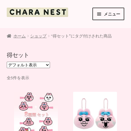
ナ
コ
メニュー
ビ
ン
ゲ
テ
ご利用案内
ー
ン
ホーム
ショップ
“得セット”にタグ付けされた商品
シ
ツ
ショップ
ョ
へ
得セット
ン
ス
マイアカウント
へ
キ
ス
ッ
お支払・送料・返品について
キ
プ
全5件を表示
ッ
お知らせ
プ
利用規約
お問い合わせ